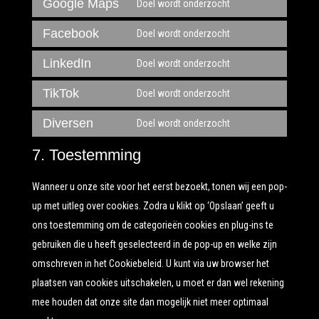
to
Google Maps
Doel wordt onderzocht
wordpress
Consent
service
to
Facebook
Doel wordt onderzocht
google-
Consent
service
fonts
to
LinkedIn
Doel wordt onderzocht
google-
Consent
service
maps
to
TikTok
Doel wordt onderzocht
facebook
Consent
service
to
Diversen
Doel wordt onderzocht
linkedin
Consent
service
to
7. Toestemming
tiktok
service
Wanneer u onze site voor het eerst bezoekt, tonen wij een pop-
diversen
up met uitleg over cookies. Zodra u klikt op ‘Opslaan’ geeft u
ons toestemming om de categorieën cookies en plug-ins te
gebruiken die u heeft geselecteerd in de pop-up en welke zijn
omschreven in het Cookiebeleid. U kunt via uw browser het
plaatsen van cookies uitschakelen, u moet er dan wel rekening
mee houden dat onze site dan mogelijk niet meer optimaal