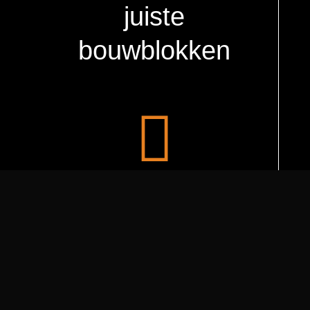
juiste
bouwblokken

WIJ ZIJN BLOXX MEDIA
Even kennis
maken?
Ontmoet het