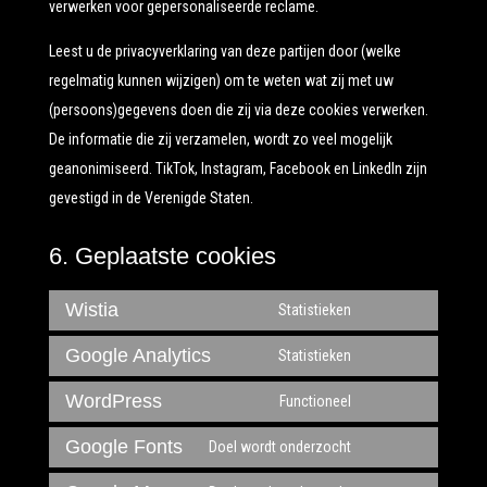
verwerken voor gepersonaliseerde reclame.
Leest u de privacyverklaring van deze partijen door (welke
regelmatig kunnen wijzigen) om te weten wat zij met uw
(persoons)gegevens doen die zij via deze cookies verwerken.
De informatie die zij verzamelen, wordt zo veel mogelijk
geanonimiseerd. TikTok, Instagram, Facebook en LinkedIn zijn
gevestigd in de Verenigde Staten.
6. Geplaatste cookies
Wistia
Statistieken
Consent
to
Google Analytics
Statistieken
Consent
service
to
WordPress
Functioneel
wistia
Consent
service
to
Google Fonts
Doel wordt onderzocht
google-
Consent
service
analytics