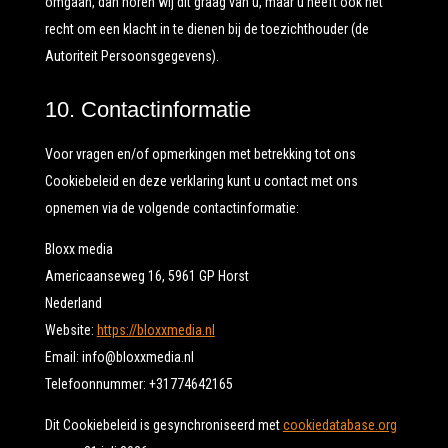
omgaan, dan horen wij dit graag van u, maar u heeft ook het
recht om een klacht in te dienen bij de toezichthouder (de
Autoriteit Persoonsgegevens).
10. Contactinformatie
Voor vragen en/of opmerkingen met betrekking tot ons
Cookiebeleid en deze verklaring kunt u contact met ons
opnemen via de volgende contactinformatie:
Bloxx media
Americaanseweg 16, 5961 GP Horst
Nederland
Website:
https://bloxxmedia.nl
Email:
info@
bloxxmedia.nl
Telefoonnummer: +31774642165
Dit Cookiebeleid is gesynchroniseerd met
cookiedatabase.org