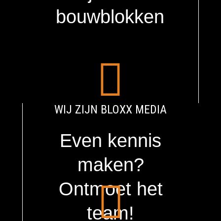
bouwblokken

WIJ ZIJN BLOXX MEDIA
Even kennis
maken?

Ontmoet het
team!