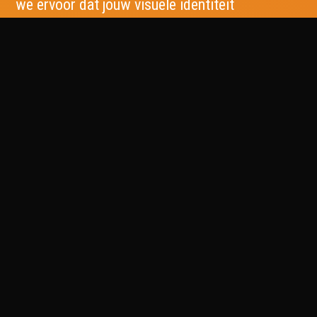
we ervoor dat jouw visuele identiteit
stevig staat – van logo en huisstijl tot
opvallende reclame-uitingen en
professioneel drukwerk.
EVEN BELLEN?
Sociaal
Instagram
TikTok
LinkedIn
Facebook