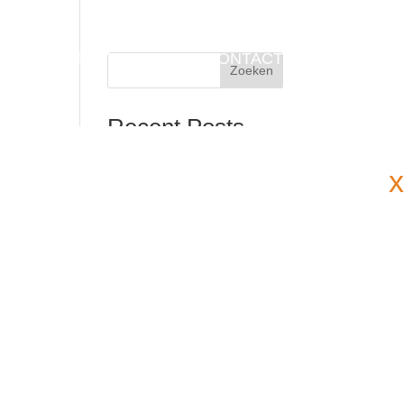
PROJECT STARTEN?
CONTACT
Zoeken
Recent Posts
Hello world!
x
Recent
Comments
Geen reacties om weer te
geven.