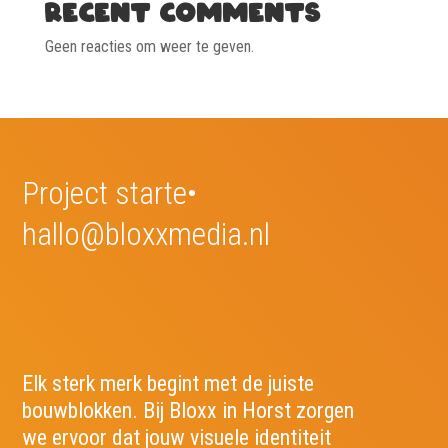
Recent Comments
Geen reacties om weer te geven.
Project sta
•
hallo@bloxxmedia.nl
Elk sterk merk begint met de juiste
bouwblokken. Bij Bloxx in Horst zorgen
we ervoor dat jouw visuele identiteit